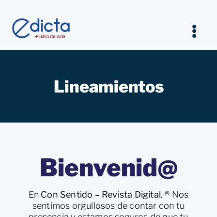
Saltar
al
contenido
Tog
Nav
Inicio
Lineamientos
Legal
Empresarios
Estilo de vida
Bienvenid@
Entrevistas Jurídicas
En
Con Sentido – Revista Digital.
® Nos
sentimos orgullosos de contar con tu
presencia y estamos seguros de que tu