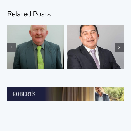
Related Posts
El abandono de
¿Por qué soy
los presos una
abogado?
experiencia
vivida