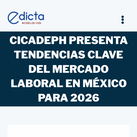
Saltar
al
contenido
Tog
Nav
CICADEPH PRESENTA
Inicio
TENDENCIAS CLAVE
Legal
DEL MERCADO
Empresarios
LABORAL EN MÉXICO
PARA 2026
Estilo de vida
Entrevistas Jurídicas