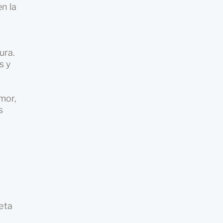
n la
ura.
s y
r
amor,
s
ueta