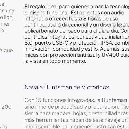
al,
El regalo ideal para quienes aman la tecnolo
en una
el diseño funcional. Estos lentes con audio
 lichi,
integrado ofrecen hasta 8 horas de uso
rimer
continuo, audio direccional y un diseño liger
ía,
policarbonato pensado para el día a día. Co
controles integrados, conectividad inalámb
5.0, puerto USB-C y protección IP64, comb
innovación, comodidad y estilo. Además, su
da que
micas con protección anti azul y UV400 cui
la vista en todo momento.
Navaja Huntsman de Victorinox
Con 15 funciones integradas, la
Huntsman
a 200
sinónimo de practicidad y preparación. Tije
sierra para madera, hojas, destornilladores
más herramientas hacen de esta navaja un
 lo
imprescindible para quienes disfrutan esta