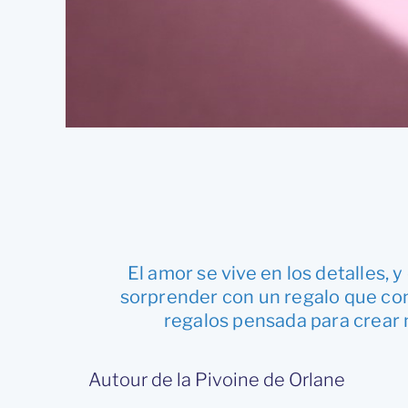
El amor se vive en los detalles, 
sorprender con un regalo que con
regalos pensada para crear
Autour de la Pivoine de Orlane