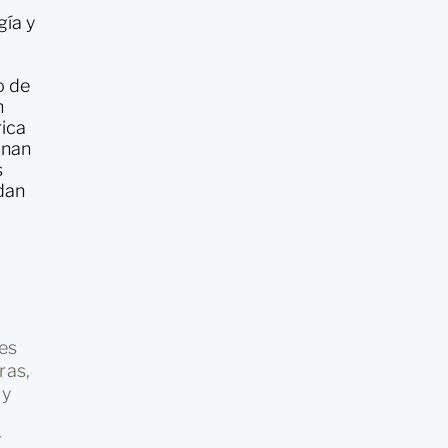
gía y
o de
n
rica
inan
s
dan
es
ras,
 y
r