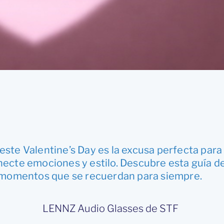
y este Valentine’s Day es la excusa perfecta para
ecte emociones y estilo. Descubre esta guía d
 momentos que se recuerdan para siempre.
LENNZ Audio Glasses de STF