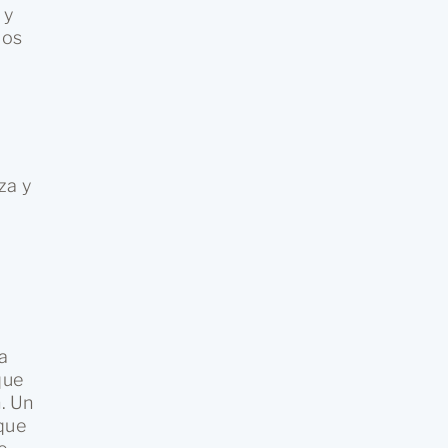
 y
los
za y
na
que
n. Un
que