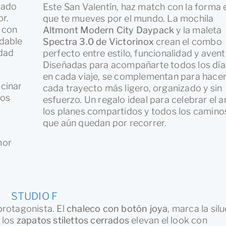
liado
Este San Valentín, haz match con la forma e
or.
que te mueves por el mundo. La mochila
r con
Altmont Modern City Daypack
y la maleta
idable
Spectra 3.0 de Victorinox
crean el combo
idad
perfecto entre estilo, funcionalidad y avent
Diseñadas para acompañarte todos los día
en cada viaje, se complementan para hace
ocinar
cada trayecto más ligero, organizado y sin
tos
esfuerzo. Un regalo ideal para celebrar el 
los planes compartidos y todos los camino
que aún quedan por recorrer.
mor
STUDIO F
 protagonista. El
chaleco con botón joya
, marca la sil
 los
zapatos stilettos cerrados
elevan el look con