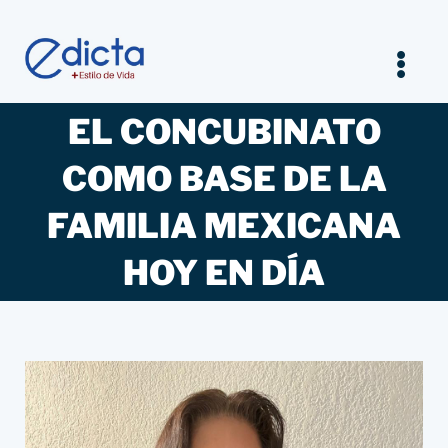
Saltar
al
contenido
Tog
Nav
EL CONCUBINATO
Inicio
COMO BASE DE LA
Legal
FAMILIA MEXICANA
Empresarios
HOY EN DÍA
Estilo de vida
Entrevistas Jurídicas