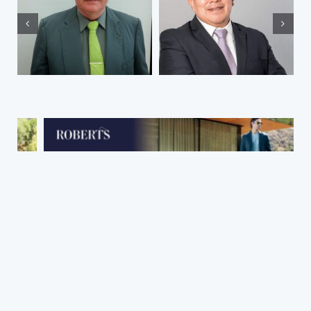
El abandono de
¿Por qué soy
los presos una
abogado?
experiencia
vivida