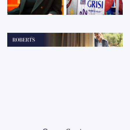
comienza
inauguraron la
escuchando
segunda
Ludoteca
Hospitalaria