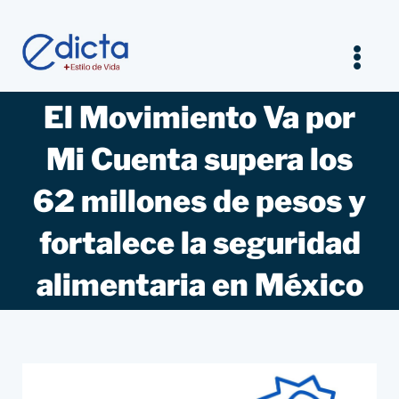
Saltar
al
contenido
Tog
Nav
El Movimiento Va por
Inicio
Mi Cuenta supera los
Legal
62 millones de pesos y
Empresarios
fortalece la seguridad
alimentaria en México
Estilo de vida
Entrevistas Jurídicas