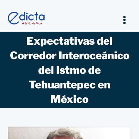
Saltar
al
contenido
Tog
Nav
Expectativas del
Inicio
Corredor Interoceánico
Legal
del Istmo de
Empresarios
Tehuantepec en
México
Estilo de vida
Entrevistas Jurídicas