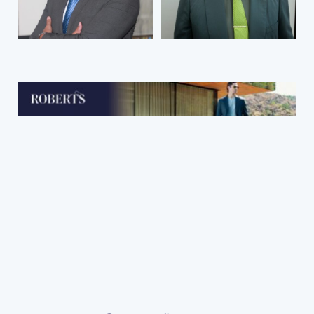
reformas de
abogado?
2026 a las
Reglas de
carácter general
de la LFPIORPI