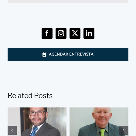
AGENDAR ENTREVISTA
Related Posts
Hacia un
régimen
antilavado
maduro: las
¿Por qué soy