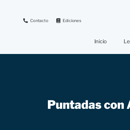
Saltar
al
contenido
Contacto
Ediciones
Inicio
Le
Puntadas con A