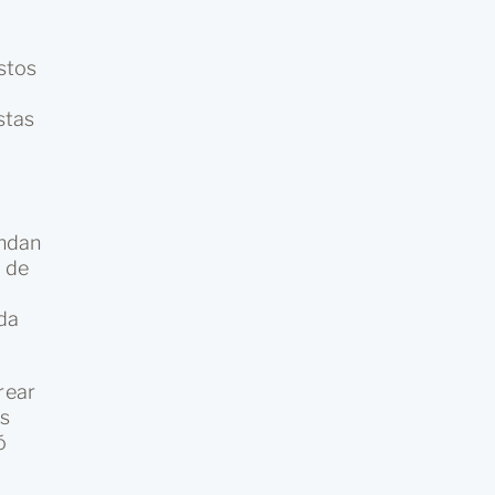
Estos
stas
l
indan
r de
ada
rear
es
ó