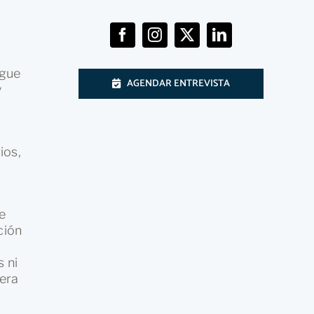
ngue
AGENDAR ENTREVISTA
y
ios,
e
ción
 ni
gera