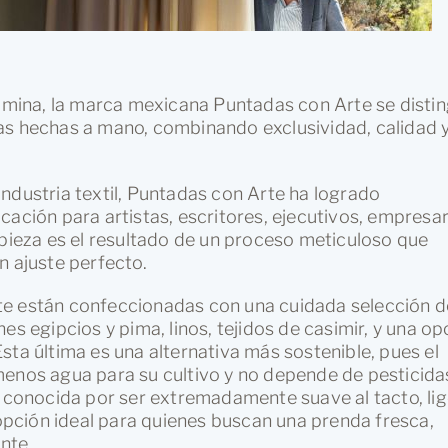
mina, la marca mexicana Puntadas con Arte se disti
as hechas a mano, combinando exclusividad, calidad 
ndustria textil, Puntadas con Arte ha logrado
cación para artistas, escritores, ejecutivos, empresar
 pieza es el resultado de un proceso meticuloso que
n ajuste perfecto.
te están confeccionadas con una cuidada selección d
es egipcios y pima, linos, tejidos de casimir, y una op
sta última es una alternativa más sostenible, pues el
menos agua para su cultivo y no depende de pesticidas
s conocida por ser extremadamente suave al tacto, li
 opción ideal para quienes buscan una prenda fresca,
nte.