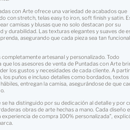
tadas con Arte ofrece una variedad de acabados que
con stretch, telas easy to iron, soft finish y satin. 
rear camisas y blusas que no solo destacan por su
 y durabilidad. Las texturas elegantes y suaves de e
 prenda, asegurando que cada pieza sea tan funciona
s completamente artesanal y personalizado. Todo
la que los asesores de venta de Puntadas con Arte br
er los gustos y necesidades de cada cliente. A parti
llo, los puños e incluso detalles como bordados, textos
as hábiles, entregan la camisa, asegurándose de que c
o.
 se ha distinguido por su dedicación al detalle y por c
erdaderas obras de arte hechas a mano. Cada diseño 
a experiencia de compra 100% personalizada”, explic
marca.