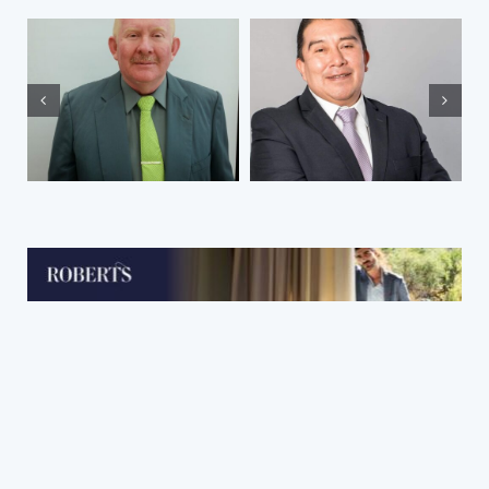
El abandono de
¿Por qué soy
los presos una
abogado?
experiencia
vivida