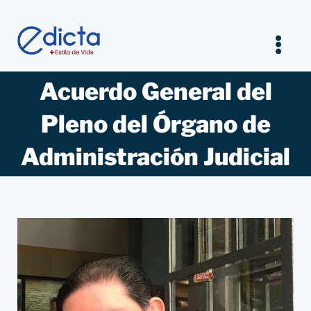
Saltar
al
contenido
Tog
Nav
Acuerdo General del
Inicio
Pleno del Órgano de
Legal
Administración Judicial
Empresarios
Estilo de vida
Entrevistas Jurídicas