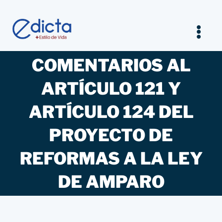
Saltar
al
contenido
Tog
Nav
COMENTARIOS AL
Inicio
ARTÍCULO 121 Y
Legal
ARTÍCULO 124 DEL
Empresarios
PROYECTO DE
REFORMAS A LA LEY
Estilo de vida
DE AMPARO
Entrevistas Jurídicas