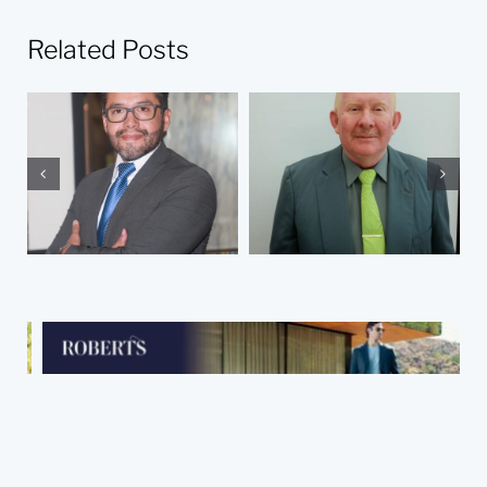
Related Posts
Hacia un
régimen
antilavado
maduro: las
¿Por qué soy
reformas de
abogado?
2026 a las
Reglas de
carácter general
de la LFPIORPI