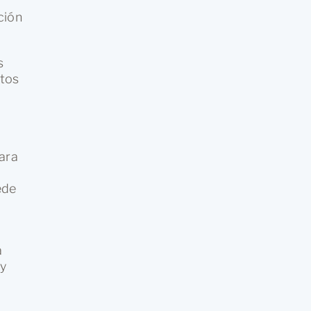
ción
s
atos
e
ara
ede
a
y