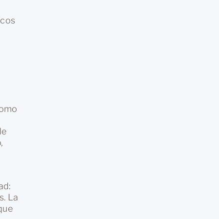
icos
o
 como
de
,
ad:
s. La
que