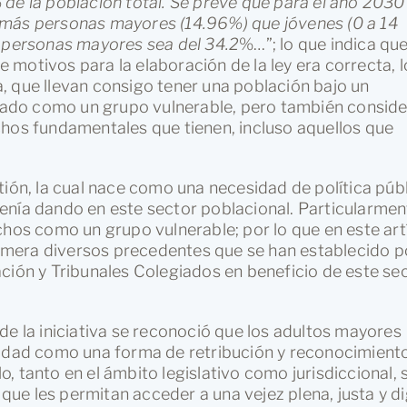
de la población total. Se prevé que para el año 2030 
 más personas mayores (14.96%) que jóvenes (0 a 14
e personas mayores sea del 34.2
%…”; lo que indica que
motivos para la elaboración de la ley era correcta, l
, que llevan consigo tener una población bajo un
ado como un grupo vulnerable, pero también conside
chos fundamentales que tienen, incluso aquellos que
tión, la cual nace como una necesidad de política púb
enía dando en este sector poblacional. Particularmen
chos como un grupo vulnerable; por lo que en este art
mera diversos precedentes que se han establecido po
ción y Tribunales Colegiados en beneficio de este se
de la iniciativa se reconoció que los adultos mayores
ridad como una forma de retribución y reconocimient
lo, tanto en el ámbito legislativo como jurisdiccional, 
ue les permitan acceder a una vejez plena, justa y di