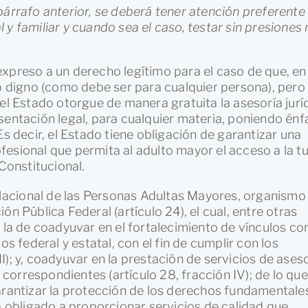
árrafo anterior, se deberá tener atención preferente 
y familiar y cuando sea el caso, testar sin presiones 
expreso a un derecho legítimo para el caso de que, en
to digno (como debe ser para cualquier persona), pero 
 el Estado otorgue de manera gratuita la asesoría jurí
sentación legal, para cualquier materia, poniendo énf
Es decir, el Estado tiene obligación de garantizar una
esional que permita al adulto mayor el acceso a la tu
 Constitucional.
o Nacional de las Personas Adultas Mayores, organismo
n Pública Federal (artículo 24), el cual, entre otras
 la de coadyuvar en el fortalecimiento de vínculos con
os federal y estatal, con el fin de cumplir con los
III); y, coadyuvar en la prestación de servicios de ases
s correspondientes (artículo 28, fracción IV); de lo que
arantizar la protección de los derechos fundamentale
tá obligado a proporcionar servicios de calidad que