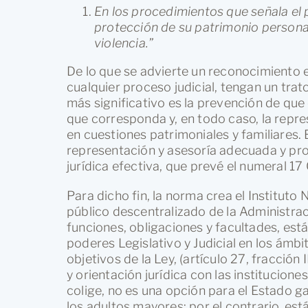
En los procedimientos que señala el p
protección de su patrimonio personal 
violencia.”
De lo que se advierte un reconocimiento 
cualquier proceso judicial, tengan un tra
más significativo es la prevención de que
que corresponda y, en todo caso, la repre
en cuestiones patrimoniales y familiares. 
representación y asesoría adecuada y prof
jurídica efectiva, que prevé el numeral 17
Para dicho fin, la norma crea el Institut
público descentralizado de la Administració
funciones, obligaciones y facultades, está
poderes Legislativo y Judicial en los ámbit
objetivos de la Ley, (artículo 27, fracción 
y orientación jurídica con las institucione
colige, no es una opción para el Estado g
los adultos mayores; por el contrario, es