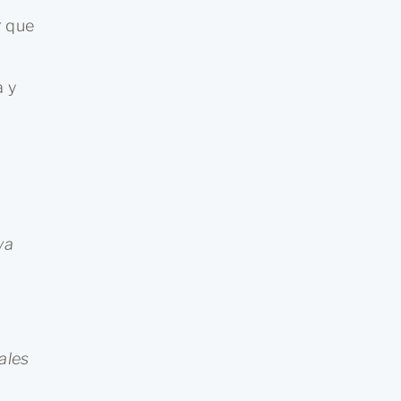
r que
a y
ya
ales