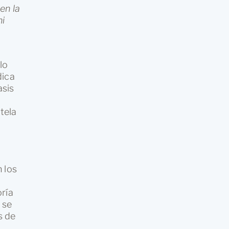
en la
ni
lo
dica
asis
tela
 los
oría
 se
s de