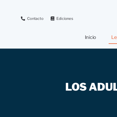
Saltar
al
contenido
Contacto
Ediciones
Inicio
Le
LOS ADU