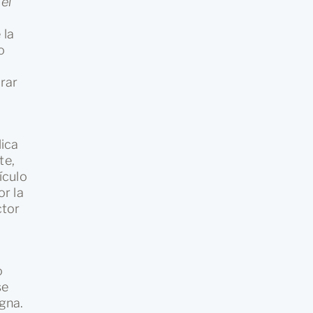
el
 la
o
rar
lica
te,
ículo
r la
ctor
o
se
gna.