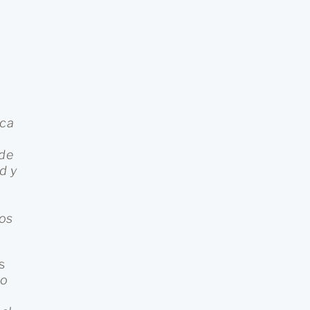
ica
 de
d y
nos
s
jo