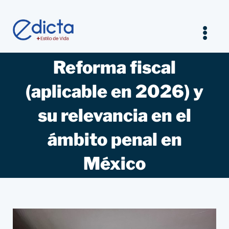
Saltar
al
contenido
Tog
Nav
Reforma fiscal
Inicio
(aplicable en 2026) y
Legal
su relevancia en el
Empresarios
ámbito penal en
México
Estilo de vida
Entrevistas Jurídicas