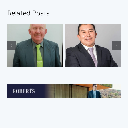
Related Posts
El abandono de
¿Por qué soy
los presos una
abogado?
experiencia
vivida