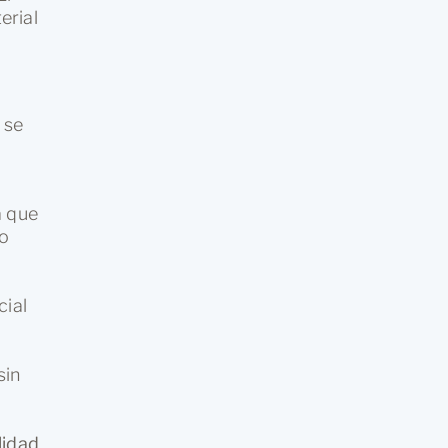
erial
 se
 que
 o
cial
sin
lidad