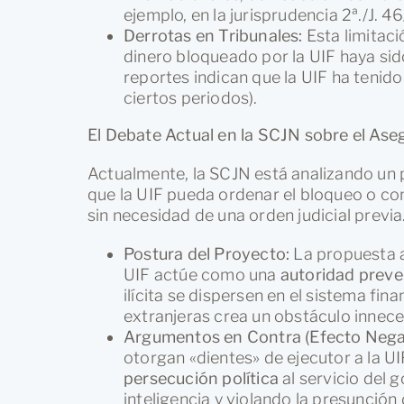
ejemplo, en la jurisprudencia 2ª./J. 46
Derrotas en Tribunales:
Esta limitaci
dinero bloqueado por la UIF haya si
reportes indican que la UIF ha tenid
ciertos periodos).
El Debate Actual en la SCJN sobre el Ase
Actualmente, la SCJN está analizando un
que la UIF pueda ordenar el bloqueo o c
sin necesidad de una orden judicial previa
Postura del Proyecto:
La propuesta a
UIF actúe como una
autoridad preve
ilícita se dispersen en el sistema fina
extranjeras crea un obstáculo innece
Argumentos en Contra (Efecto Negat
otorgan «dientes» de ejecutor a la UIF
persecución política
al servicio del 
inteligencia y violando la presunción 