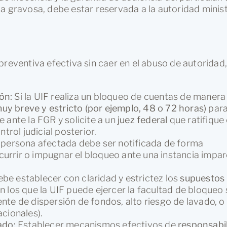
a gravosa, debe estar reservada a la autoridad minist
d
preventiva efectiva sin caer en el abuso de autoridad,
ón:
Si la UIF realiza un bloqueo de cuentas de manera
uy breve y estricto (por ejemplo, 48 o 72 horas)
para
 ante la FGR y solicite a un
juez federal
que ratifique
trol judicial posterior.
persona afectada debe ser notificada de forma
ecurrir o impugnar el bloqueo ante una instancia impar
ebe establecer con claridad y estrictez los
supuestos
n los que la UIF puede ejercer la facultad de bloqueo 
nente de dispersión de fondos, alto riesgo de lavado, o
cionales).
ado:
Establecer mecanismos efectivos de
responsabi