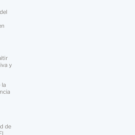
del
en
itir
iva y
 la
ncia
ad de
El