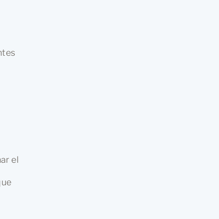
ntes
ar el
que