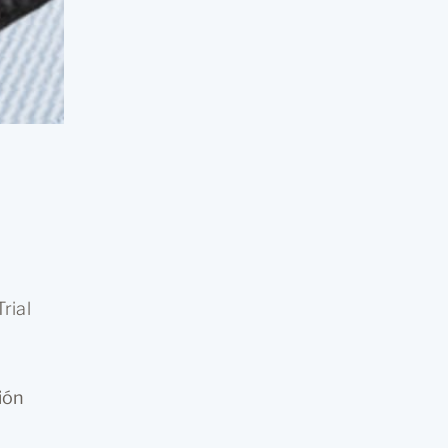
rial
ción