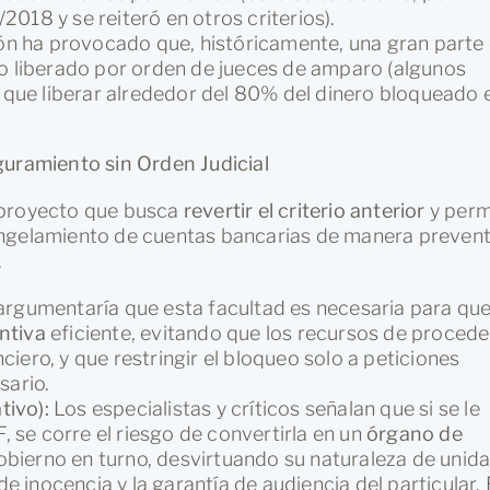
/2018 y se reiteró en otros criterios).
ón ha provocado que, históricamente, una gran parte 
do liberado por orden de jueces de amparo (algunos
o que liberar alrededor del 80% del dinero bloqueado 
guramiento sin Orden Judicial
 proyecto que busca
revertir el criterio anterior
y perm
ongelamiento de cuentas bancarias de manera prevent
.
rgumentaría que esta facultad es necesaria para que
ntiva
eficiente, evitando que los recursos de procede
nciero, y que restringir el bloqueo solo a peticiones
sario.
ivo):
Los especialistas y críticos señalan que si se le
, se corre el riesgo de convertirla en un
órgano de
gobierno en turno, desvirtuando su naturaleza de unid
de inocencia y la garantía de audiencia del particular. 