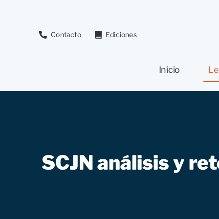
Saltar
al
contenido
Contacto
Ediciones
Inicio
Le
SCJN análisis y ret