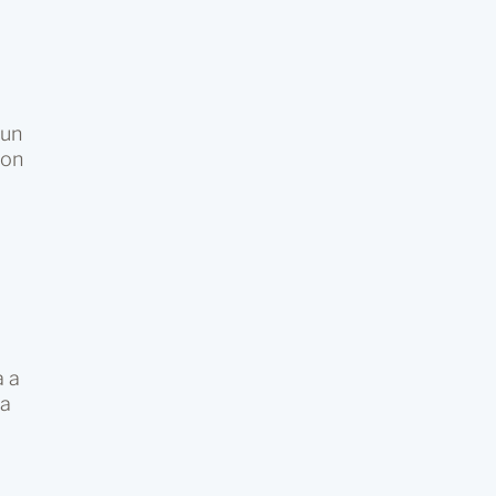
 un
con
a a
da