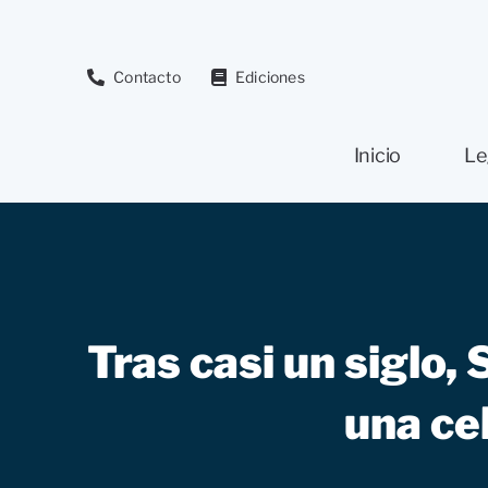
Saltar
al
contenido
Contacto
Ediciones
Inicio
Le
Tras casi un siglo,
una ce