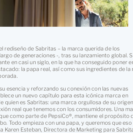
l rediseño de Sabritas – la marca querida de los
argo de generaciones -, tras su lanzamiento global. 
te en casi un siglo, en la que ha conseguido poner en
tacado: la papa real, así como sus ingredientes de la
aborada.
su esencia y reforzando su conexión con las nuevas
blece un nuevo capítulo para esta icónica marca en
de quien es Sabritas: una marca orgullosa de su origen
onexión real que tenemos con los consumidores. Una m
y que como parte de PepsiCo®, mantiene el propósito 
rbo. Todo empieza con una papa, y queremos que eso
na Karen Esteban, Directora de Marketing para Sabrit