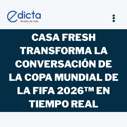
Saltar
al
contenido
Tog
Nav
CASA FRESH
Inicio
TRANSFORMA LA
Legal
CONVERSACIÓN DE
Empresarios
LA COPA MUNDIAL DE
LA FIFA 2026™ EN
Estilo de vida
TIEMPO REAL
Entrevistas Jurídicas