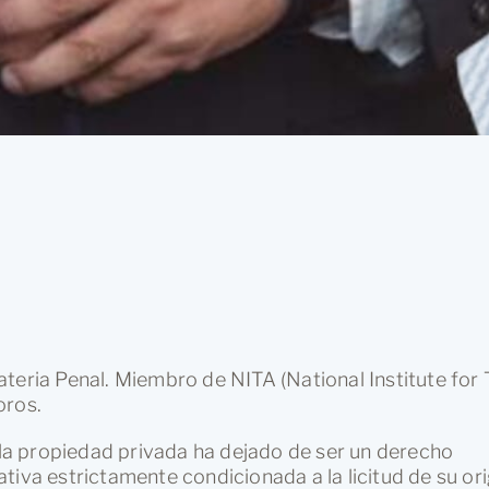
teria Penal. Miembro de NITA (National Institute for T
oros.
, la propiedad privada ha dejado de ser un derecho
tiva estrictamente condicionada a la licitud de su or