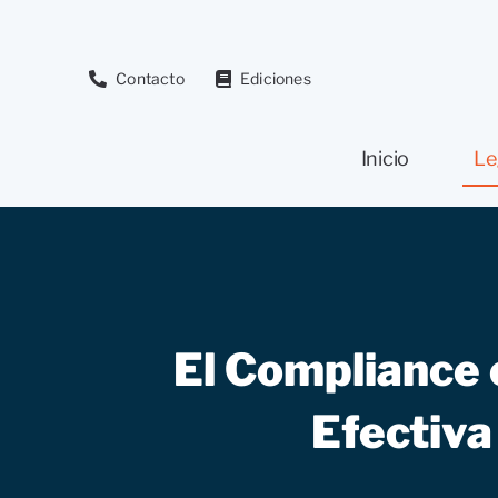
Saltar
al
contenido
Contacto
Ediciones
Inicio
Le
El Compliance 
Efectiva