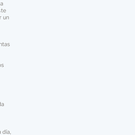
ta
ste
r un
ntas
os
da
 día,