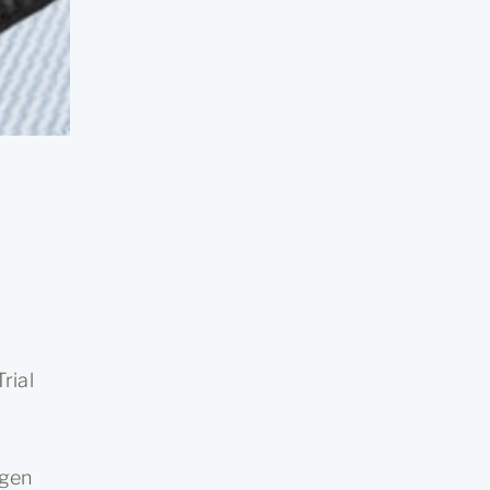
rial
igen