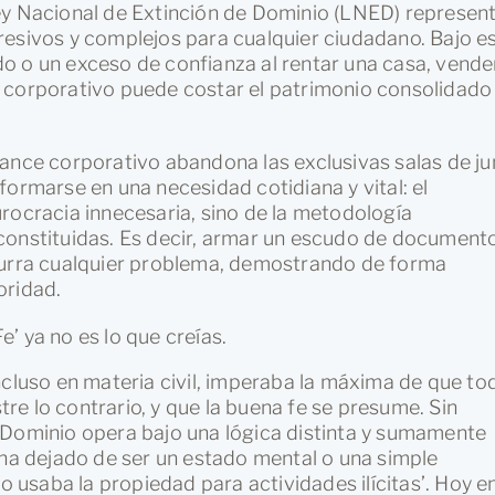
ey Nacional de Extinción de Dominio (LNED) represen
resivos y complejos para cualquier ciudadano. Bajo e
o o un exceso de confianza al rentar una casa, vende
 corporativo puede costar el patrimonio consolidado
iance corporativo abandona las exclusivas salas de ju
formarse en una necesidad cotidiana y vital: el
rocracia innecesaria, sino de la metodología
constituidas. Es decir, armar un escudo de document
ocurra cualquier problema, demostrando de forma
oridad.
’ ya no es lo que creías.
ncluso en materia civil, imperaba la máxima de que to
e lo contrario, y que la buena fe se presume. Sin
 Dominio opera bajo una lógica distinta y sumamente
 ha dejado de ser un estado mental o una simple
o usaba la propiedad para actividades ilícitas’. Hoy en