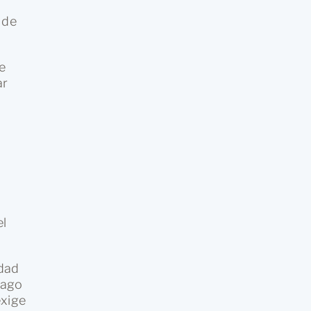
 de
e
ar
el
idad
pago
exige