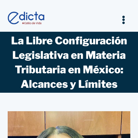
Saltar
al
contenido
Tog
Nav
La Libre Configuración
Inicio
Legislativa en Materia
Legal
Tributaria en México:
Empresarios
Alcances y Límites
Estilo de vida
Entrevistas Jurídicas