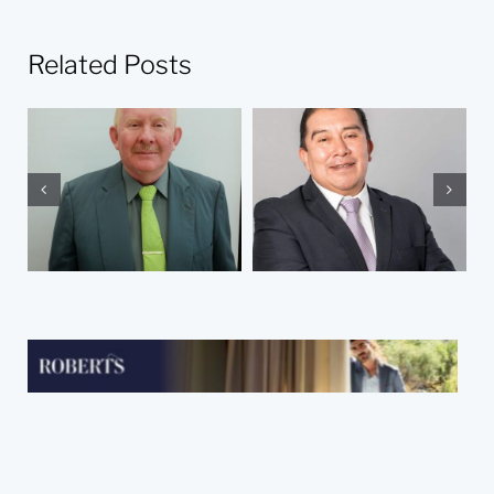
Related Posts
El abandono de
¿Por qué soy
los presos una
abogado?
experiencia
vivida